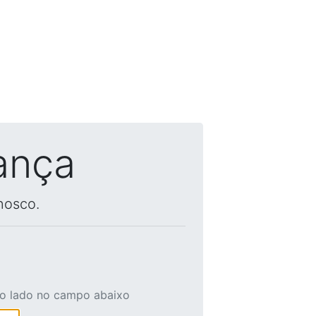
ança
nosco.
ao lado no campo abaixo