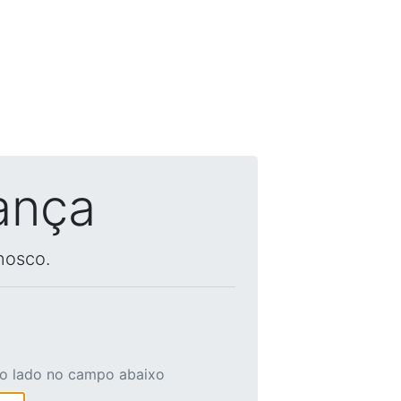
ança
nosco.
ao lado no campo abaixo