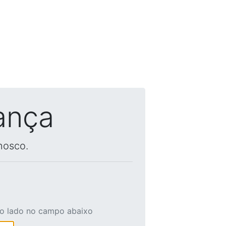
ança
nosco.
ao lado no campo abaixo