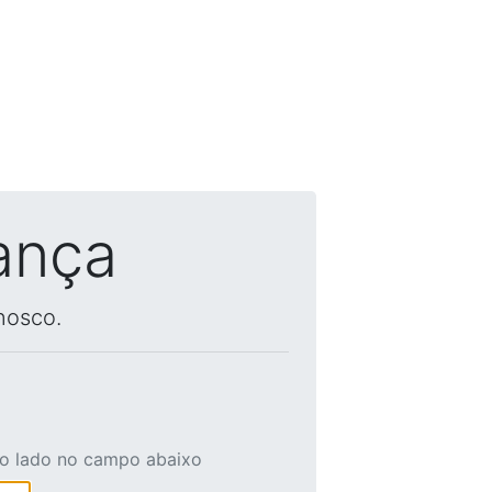
ança
nosco.
ao lado no campo abaixo