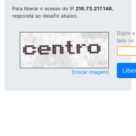
Para liberar o acesso
do IP
216.73.217.146
,
responda ao desafio abaixo.
Digite 
lado no
[trocar imagem]